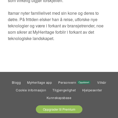
som virkelig utgjør forskjellen.
Itamar nyter familielivet med sin kone og deres to
døtre. På fritiden elsker han å reise, utforske nye
teknologier og være i forkant av bransjetrender, noe
som sikrer at MyHeritage forblir i forkant av det
teknologiske landskapet.
Blogg
MyHeritage app
Personvern
Vilkår
Oppdatert
Cookie informasjon
Tilgjengelighet
Hjelpesenter
Kunnskapsbase
Oppgrader til Premium