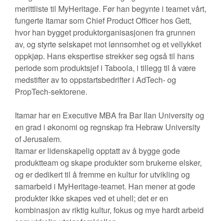
merittliste til MyHeritage. Før han begynte i teamet vårt,
fungerte Itamar som Chief Product Officer hos Gett,
hvor han bygget produktorganisasjonen fra grunnen
av, og styrte selskapet mot lønnsomhet og et vellykket
oppkjøp. Hans ekspertise strekker seg også til hans
periode som produktsjef i Taboola, i tillegg til å være
medstifter av to oppstartsbedrifter i AdTech- og
PropTech-sektorene.
Itamar har en Executive MBA fra Bar Ilan University og
en grad i økonomi og regnskap fra Hebraw University
of Jerusalem.
Itamar er lidenskapelig opptatt av å bygge gode
produktteam og skape produkter som brukerne elsker,
og er dedikert til å fremme en kultur for utvikling og
samarbeid i MyHeritage-teamet. Han mener at gode
produkter ikke skapes ved et uhell; det er en
kombinasjon av riktig kultur, fokus og mye hardt arbeid