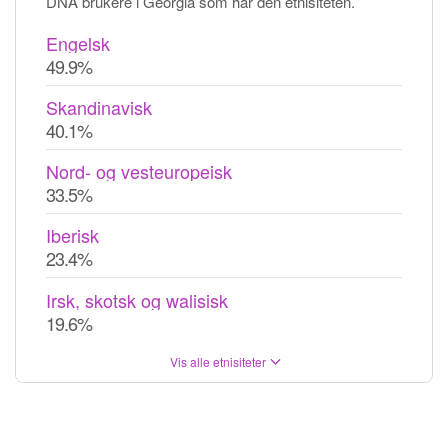
DNA brukere i Georgia som har den etnisiteten.
Engelsk
49.9%
Skandinavisk
40.1%
Nord- og vesteuropeisk
33.5%
Iberisk
23.4%
Irsk, skotsk og walisisk
19.6%
Vis alle etnisiteter