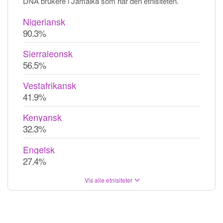
DNA brukere i Jamaika som har den etnisiteten.
Nigeriansk
90.3%
Sierraleonsk
56.5%
Vestafrikansk
41.9%
Kenyansk
32.3%
Engelsk
27.4%
Vis alle etnisiteter