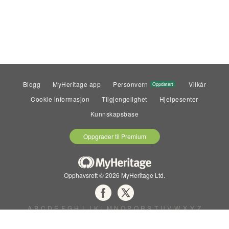
Blogg
MyHeritage app
Personvern
Vilkår
Oppdatert
Cookie informasjon
Tilgjengelighet
Hjelpesenter
Kunnskapsbase
Oppgrader til Premium
Opphavsrett © 2026 MyHeritage Ltd.
A
B
C
D
E
F
G
H
I
J
K
L
M
N
O
P
Q
R
S
T
U
V
W
X
Y
Z