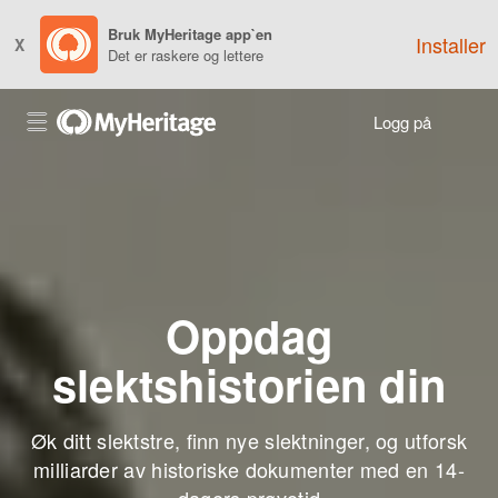
Bruk MyHeritage app`en
Installer
X
Det er raskere og lettere
Logg på
Oppdag
slektshistorien din
Øk ditt slektstre, finn nye slektninger, og utforsk
milliarder av historiske dokumenter med en 14-