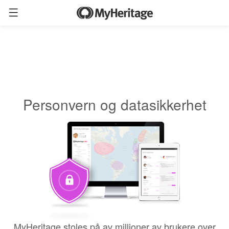
Personvern og datasikkerhet
MyHeritage stoles på av millioner av brukere over